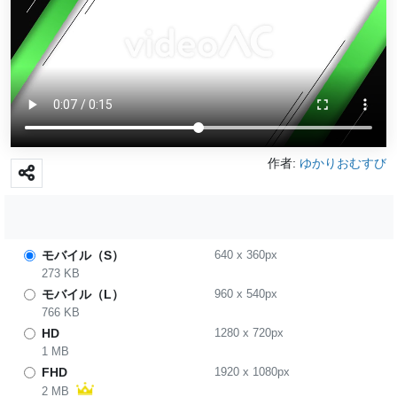
作者:
ゆかりおむすび
モバイル（S）
640
x
360
px
273 KB
モバイル（L）
960
x
540
px
766 KB
HD
1280
x
720
px
1 MB
FHD
1920
x
1080
px
2 MB