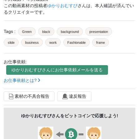
この動画素材の投稿者
ゆかりおむすび
さんは、本人確認が済んでい
るクリエイターです。
Tags
:
Green
black
background
presentation
slide
business
work
Fashionable
frame
banner
opening
ending
title
Headline
お仕事依頼:
space
blank
wallpaper
graphic
An illustration
ゆかりおむすび
さんにお仕事依頼メールを送る
Advertisement
stylish
Wow that's cool
it's beautiful
お仕事依頼とは?
simple
animation
line
素材の不具合報告
違反報告
ゆかりおむすび
さんをビットコインで応援しよう!