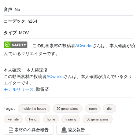
音声
No
コーデック
h264
タイプ
MOV
この動画素材の投稿者
ACworks
さんは、本人確認が済
んでいるクリエイターです。
本人確認： 本人確認済
この動画素材の投稿者
ACworks
さんは、本人確認が済んでいるクリ
エイターです。
モデルリリース:
取得済
Tags
:
Inside the house
20 generations
room
diet
Female
living
home
training
30 generations
素材の不具合報告
違反報告
Yoga mat
obesity
Foreigner
exercise