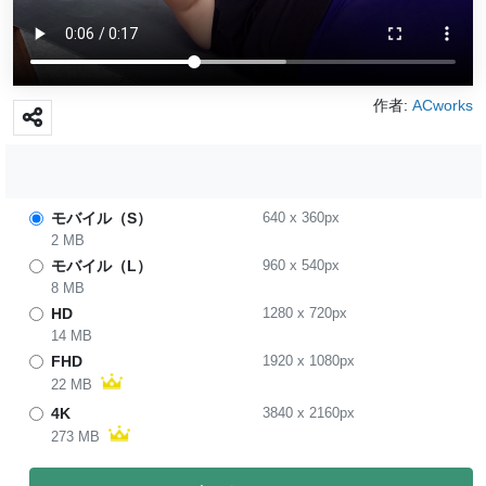
作者:
ACworks
モバイル（S）
640
x
360
px
2 MB
モバイル（L）
960
x
540
px
8 MB
HD
1280
x
720
px
14 MB
FHD
1920
x
1080
px
22 MB
4K
3840
x
2160
px
273 MB