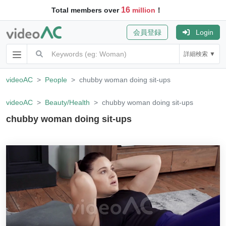
16
Total members over
million
！
会員登録
Login
詳細検索 ▼
videoAC
People
chubby woman doing sit-ups
videoAC
Beauty/Health
chubby woman doing sit-ups
chubby woman doing sit-ups