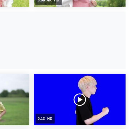
0:08
4K
HD
0:13
HD