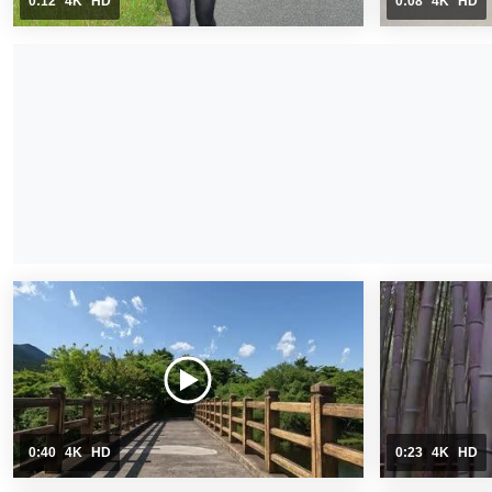
0:12
4K
HD
0:08
4K
HD
0:40
4K
HD
0:23
4K
HD