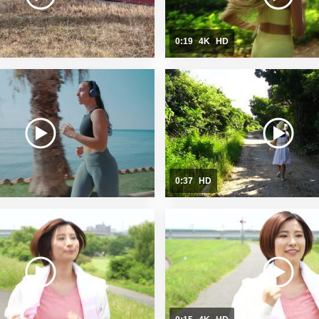
0:19
4K
HD
0:37
HD