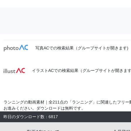
写真ACでの検索結果（グループサイトが開きます)
イラストACでの検索結果（グループサイトが開きます
ランニングの動画素材｜全211点の「ランニング」に関連したフリ
お進みください。ダウンロードは無料です。
昨日のダウンロード数
：
6817