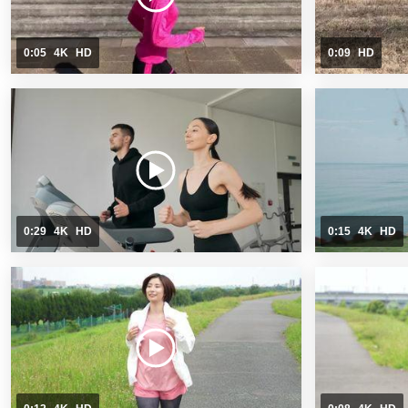
0:05
4K
HD
0:09
HD
0:29
4K
HD
0:15
4K
HD