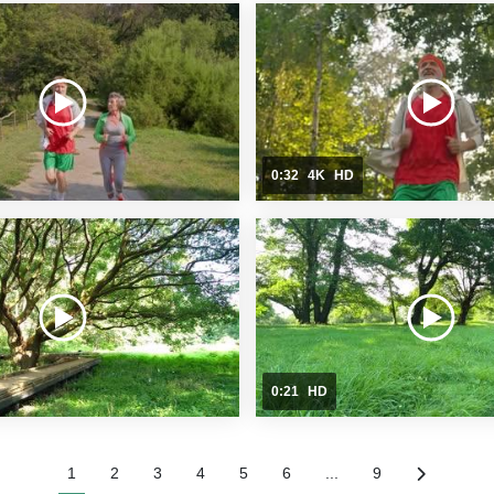
0:32
4K
HD
0:21
HD
1
2
3
4
5
6
...
9