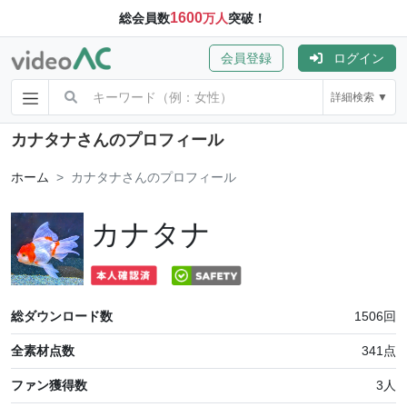
1600
総会員数
万人
突破！
会員登録
ログイン
詳細検索 ▼
カナタナ
さんのプロフィール
ホーム
カナタナ
さんのプロフィール
カナタナ
総ダウンロード数
1506
回
全素材点数
341
点
ファン獲得数
3
人