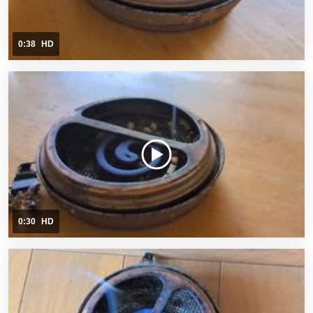
0:38
HD
0:30
HD