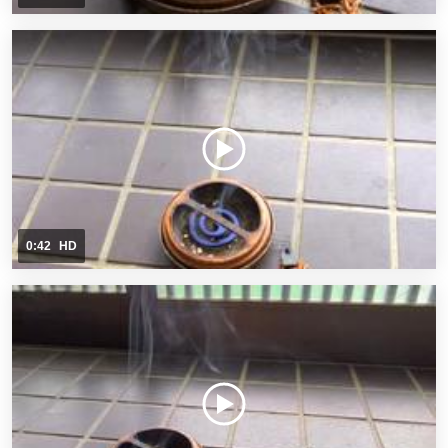
0:42
HD