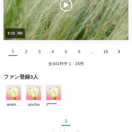
0:15
HD
1
2
3
4
5
6
...
15
全
341
件中
1
-
24
件
ファン登録
3
人
animad
ancha
t*********
eemo
**********
m
1