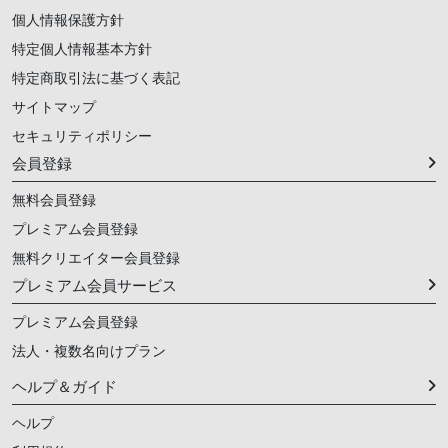
個人情報保護方針
特定個人情報基本方針
特定商取引法に基づく表記
サイトマップ
セキュリティポリシー
会員登録
無料会員登録
プレミアム会員登録
無料クリエイター会員登録
プレミアム会員サービス
プレミアム会員登録
法人・複数名向けプラン
ヘルプ＆ガイド
ヘルプ