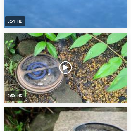
0:54
HD
0:59
HD