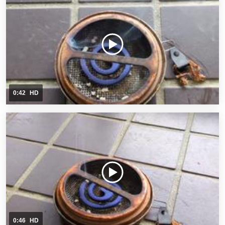
0:42
HD
0:46
HD