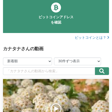
ビットコインアドレス
を確認
ビットコインとは？
カナタナ
さんの動画