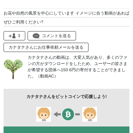
お花や自然の風景を中心にしています イメージに合う動画があれば
ぜひご利用ください?
3
コメントを送る
カナタナ
さんにお仕事依頼メールを送る
カナタナ
さんの動画は、大変人気があり、多くのファ
ンの方がダウンロードをしたため、ユーザーの皆さま
が希望する団体へ
150.6
円
の寄付することができまし
た。（動画AC）
カナタナ
さんをビットコインで応援しよう!