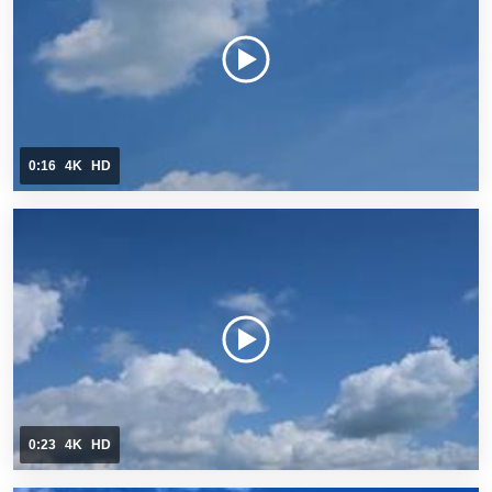
0:16
4K
HD
0:23
4K
HD