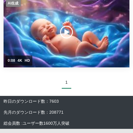
AI生成
0:08
4K
HD
1
昨日のダウンロード数
：
7603
先月のダウンロード数
：
208771
総会員数
:
ユーザー数
1600万人
突破