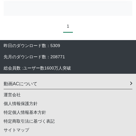
1
昨日のダウンロード数
：
5309
先月のダウンロード数
：
208771
総会員数
:
ユーザー数
1600万人
突破
動画ACについて
運営会社
個人情報保護方針
特定個人情報基本方針
特定商取引法に基づく表記
サイトマップ