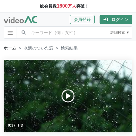
1600
総会員数
万人
突破！
会員登録
ログイン
詳細検索 ▼
ホーム
水滴のついた窓
検索結果
0:37
HD