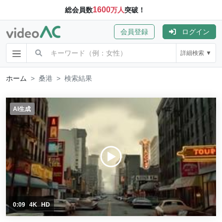
1600
総会員数
万人
突破！
会員登録
ログイン
詳細検索 ▼
ホーム
桑港
検索結果
AI生成
0:09
4K
HD