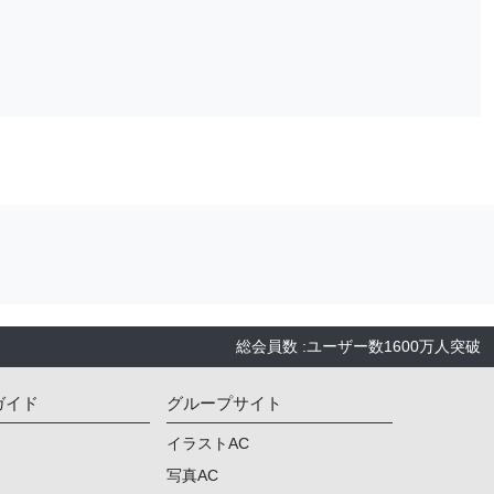
総会員数
:
ユーザー数
1600万人
突破
ガイド
グループサイト
イラストAC
写真AC