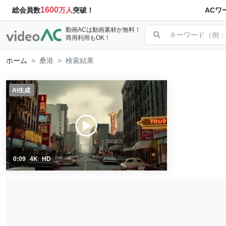
1600
ACワ
総会員数
万人
突破！
動画ACは動画素材が無料！
商用利用もOK！
ホーム
桑港
検索結果
AI生成
0:09
4K
HD