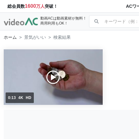
1600
ACワ
総会員数
万人
突破！
動画ACは動画素材が無料！
商用利用もOK！
ホーム
景気がいい
検索結果
0:13
4K
HD