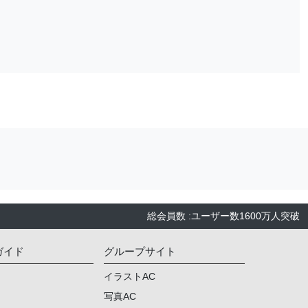
総会員数
:
ユーザー数
1600万人
突破
ガイド
グループサイト
イラストAC
写真AC