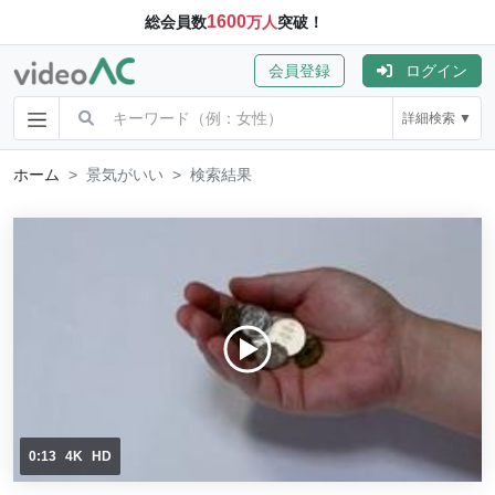
1600
総会員数
万人
突破！
会員登録
ログイン
詳細検索 ▼
ホーム
景気がいい
検索結果
0:13
4K
HD