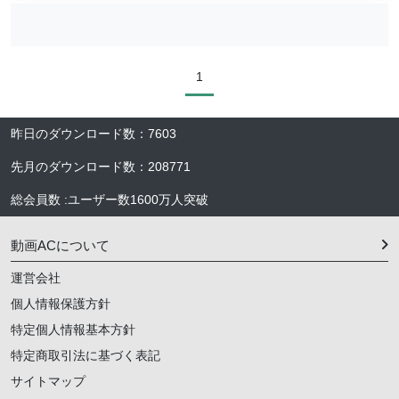
1
昨日のダウンロード数
：
7603
先月のダウンロード数
：
208771
総会員数
:
ユーザー数
1600万人
突破
動画ACについて
運営会社
個人情報保護方針
特定個人情報基本方針
特定商取引法に基づく表記
サイトマップ