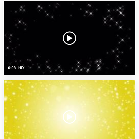
0:08
HD