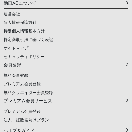
動画ACについて
運営会社
個人情報保護方針
特定個人情報基本方針
特定商取引法に基づく表記
サイトマップ
セキュリティポリシー
会員登録
無料会員登録
プレミアム会員登録
無料クリエイター会員登録
プレミアム会員サービス
プレミアム会員登録
法人・複数名向けプラン
ヘルプ＆ガイド