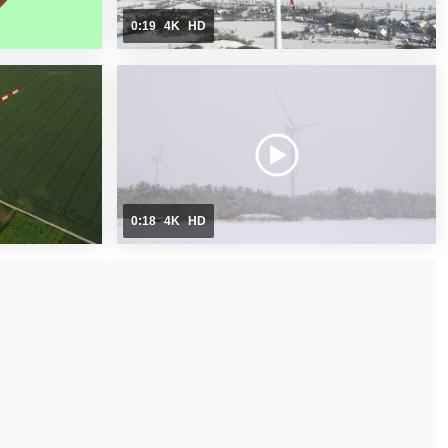
0:19
4K
HD
0:18
4K
HD