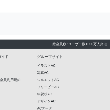
総会員数
:
ユーザー数
1600万人
突破
ガイド
グループサイト
イラストAC
写真AC
ム会員利用規約
シルエットAC
フリービーAC
年賀状AC
デザインAC
ACデータ