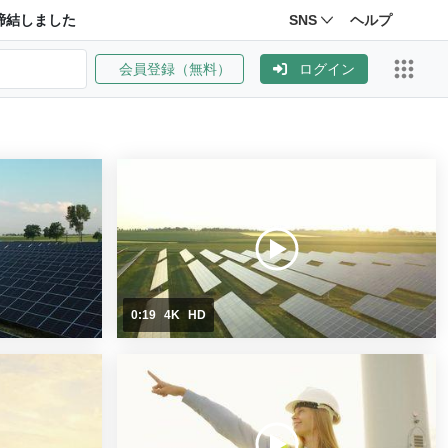
締結しました
SNS
ヘルプ
会員登録（無料）
ログイン
0:19
4K
HD