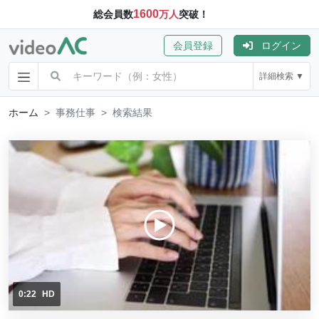
1600
総会員数
万人
突破！
会員登録
ログイン
詳細検索 ▼
ホーム
事務仕事
検索結果
0:22
HD