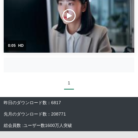
0:05
HD
1
昨日のダウンロード数
：
6817
先月のダウンロード数
：
208771
総会員数
:
ユーザー数
1600万人
突破