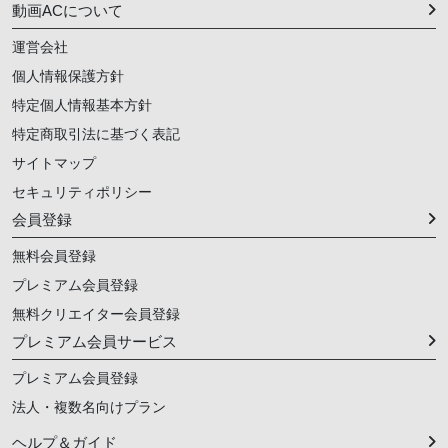
動画ACについて
運営会社
個人情報保護方針
特定個人情報基本方針
特定商取引法に基づく表記
サイトマップ
セキュリティポリシー
会員登録
無料会員登録
プレミアム会員登録
無料クリエイター会員登録
プレミアム会員サービス
プレミアム会員登録
法人・複数名向けプラン
ヘルプ＆ガイド