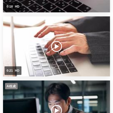
0:16
HD
0:21
HD
AI生成