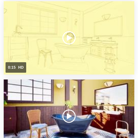
0:15
HD