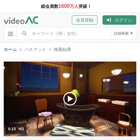
1600
総会員数
万人
突破！
会員登録
ログイン
詳細検索 ▼
ホーム
バスマット
検索結果
0:15
HD