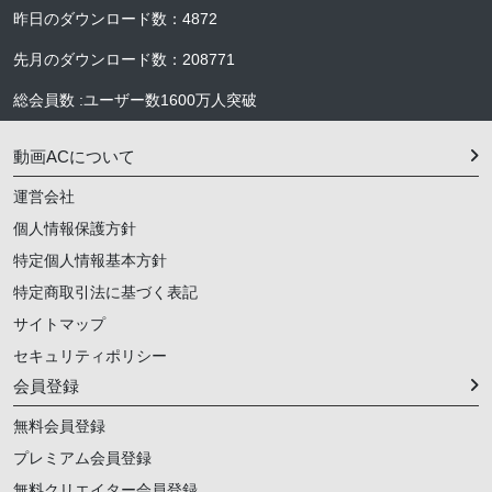
昨日のダウンロード数
：
4872
先月のダウンロード数
：
208771
総会員数
:
ユーザー数
1600万人
突破
動画ACについて
運営会社
個人情報保護方針
特定個人情報基本方針
特定商取引法に基づく表記
サイトマップ
セキュリティポリシー
会員登録
無料会員登録
プレミアム会員登録
無料クリエイター会員登録