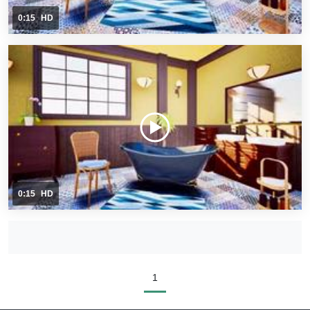
0:15
HD
0:15
HD
1