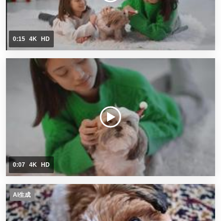
0:15
4K
HD
0:07
4K
HD
AI生成