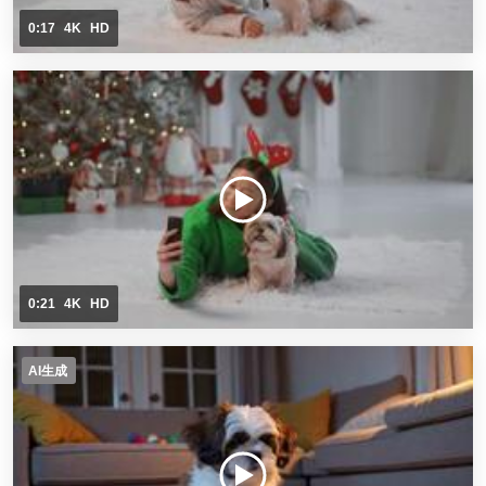
0:17
4K
HD
0:21
4K
HD
AI生成