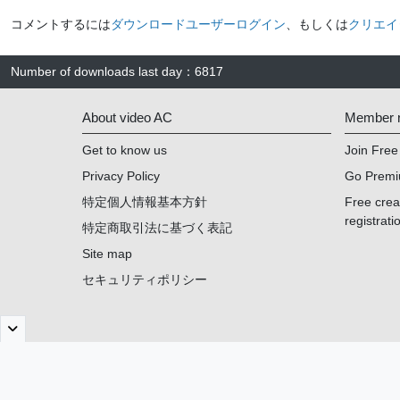
コメントするには
ダウンロードユーザーログイン
、もしくは
クリエイ
Number of downloads last day
：
6817
About video AC
Member re
Get to know us
Join Free
Privacy Policy
Go Prem
特定個人情報基本方針
Free cre
registrati
特定商取引法に基づく表記
Site map
セキュリティポリシー