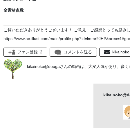
全素材点数
ご覧いただきありがとうございます！ ご意見・ご感想とっても励みに
https://www.ac-illust.com/main/profile.php?id=lmmr9JHP&area=1#go
ファン登録
2
コメントを送る
kikainok
kikainoko@douga
さんの動画は、大変人気があり、多く
kikainoko@d