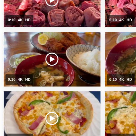
0:10
4K
HD
0:10
4K
HD
0:10
4K
HD
0:10
4K
HD