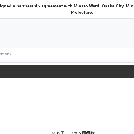
igned a partnership agreement with Minato Ward, Osaka City, Min
Prefecture.
9432
回
ファン獲得数