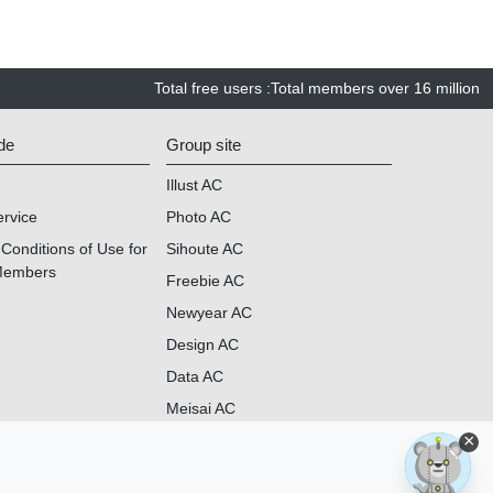
Total free users
:
Total members over
16 million
de
Group site
Illust AC
ervice
Photo AC
Conditions of Use for
Sihoute AC
Members
Freebie AC
Newyear AC
Design AC
Data AC
Meisai AC
×