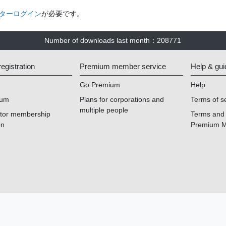
ターログイン
が必要です。
Number of downloads last month
：
208771
gistration
Premium member service
Help & gui
Go Premium
Help
ium
Plans for corporations and
Terms of s
multiple people
ator membership
Terms and 
on
Premium 
Please tell us your opinion!
© 2021-
2026
Video AC