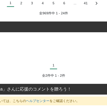
1
2
3
4
5
6
...
41
全
969
件中
1
-
24
件
1
全
2
件中
1
-
2
件
ga
」さんに応援のコメントを贈ろう！
いては、こちらの
ヘルプセンター
をご確認ください。