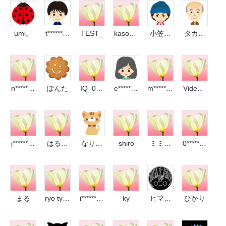
umi。
t*********
TEST_
kasonis
小笠原
タカプ
*p
uto
健悟
リ
n********
ぽんた
IQ_011
e********
m********
Video T
**m
9
**********
**m
akumi
*********
p
j*********
はるあ
なりゆ
shiro
ミミズ
0********
*m
す
き
魔太郎
**m
まる
ryo tyan
i*********
ky
ヒマエ
ひかり
mo
*m
ラ譚