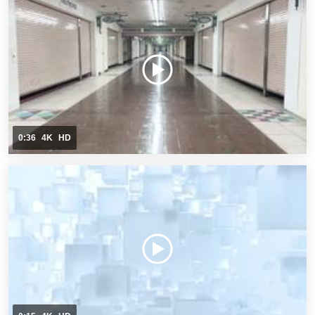
0:36
4K
HD