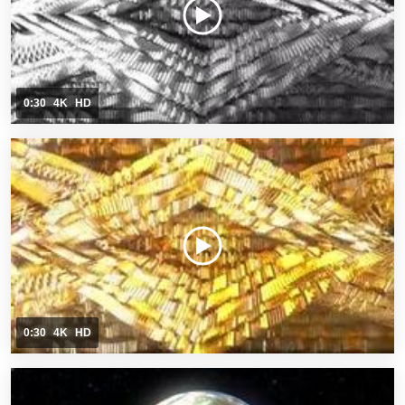
0:30
4K
HD
0:30
4K
HD