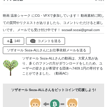
映画 温泉シャーク にCG・VFXで参加しています！ 動画素材に関し
ての質問やリクエストがありましたら、コメントいただけると嬉し
いです。 メールでも受け付け中です！ sozaall.sozai@gmail.com
140
コメントを送る
ソザオール Soza-ALL
さんにお仕事依頼メールを送る
ソザオール Soza-ALL
さんの動画は、大変人気があ
り、多くのファンの方がダウンロードをしたため、ユ
ーザーの皆さまが希望する団体へ
7409.1
円
の寄付する
ことができました。（動画AC）
ソザオール Soza-ALL
さんをビットコインで応援しよう!