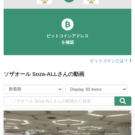
ビットコインアドレス
を確認
ビットコインとは？
ソザオール Soza-ALL
さんの動画