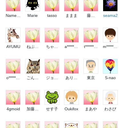
Name左
Marie
tasso
ままま
藤匡
seama2
衛門
【ふじ
まさ】
AYUMU
ねぶち
ちゃん
a********
t*********
m********
ん
ねる
**m
*p
**********
****m
o********
ごんざ
ジョウ
ありな
東京
S-nao
**m
えもん
コウ
ちゃん
4gmoid
加藤良
せす子
Oukifox
まあや
わさび
和