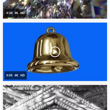
0:30
4K
HD
0:05
4K
HD