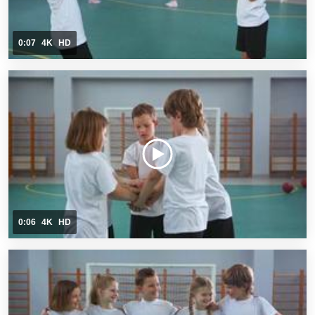
0:07
4K
HD
0:06
4K
HD