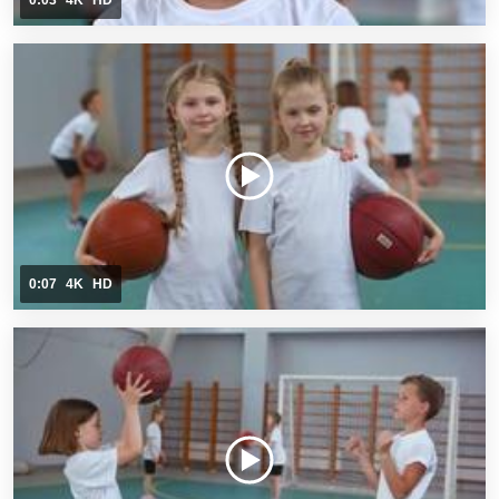
0:03
4K
HD
0:07
4K
HD