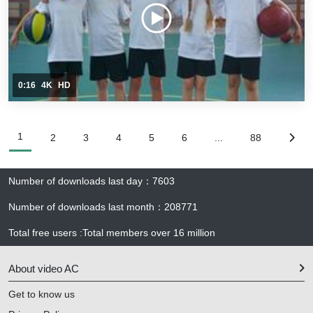
0:16
4K
HD
1
2
3
4
5
6
...
88
Number of downloads last day
：
7603
Number of downloads last month
：
208771
Total free users
:
Total members over
16 million
About video AC
Get to know us